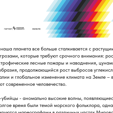
наша планета все больше сталкивается с растущи
грозами, которые требуют срочного внимания: ро
строфические лесные пожары и наводнения, цунам
бразия, продолжающийся рост выбросов углекисло
лии и глобальное изменение климата на Земле – 
ют современное человечество.
-убийцы - аномально высокие волны, появляющиес
долгое время были темой морского фольклора, одн
ируются мареографами в различных частях Мирово