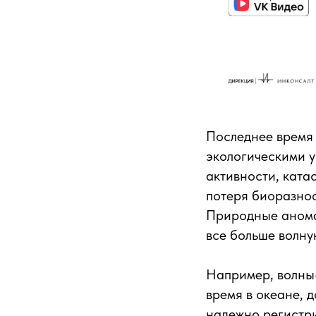
Последнее время 
экологическими у
активности, ката
потеря биоразноо
Природные анома
все больше волну
Например, волны
время в океане, 
надежно регистр