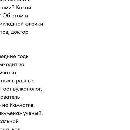
унами? Какой
? Об этом и
рикладной физики
тов, доктор
ледние годы
ыходит за
мчатка,
нных в разные
тает вулканолог,
нователь
 на Камчатке,
йкумена» ученый,
кальной
она, как