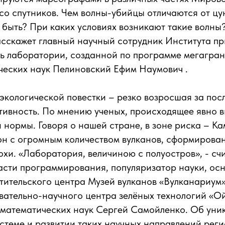
со спутников. Чем волны-убийцы отличаются от ц
 быть? При каких условиях возникают такие волны
асскажет главный научный сотрудник Института п
ь лаборатории, созданной по программе мегагран
ческих наук Пелиновский Ефим Наумович .
экологической повестки – резко возросшая за пос
тивность. По мнению ученых, происходящее явно в
 нормы. Говоря о нашей стране, в зоне риска – Ка
он с огромным количеством вулканов, сформирова
охи. «Лаборатория, величиною с полуостров», - счи
асти программирования, популяризатор науки, ос
тительского центра Музей вулканов «Вулканариум»
вательно-научного центра зелёных технологий «О
-математических наук Сергей Самойленко. Об уни
стеме и развитии таких научных направлений реги