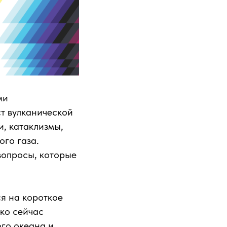
ми
ст вулканической
и, катаклизмы,
го газа.
вопросы, которые
я на короткое
ако сейчас
го океана и