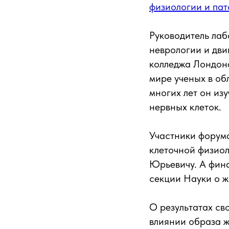
физиологии и пат
Руководитель ла
неврологии и дв
колледжа Лондон
мире ученых в об
многих лет он из
нервных клеток.
Участники форум
клеточной физиол
Юрьевичу. А фин
секции Науки о 
О результатах св
влиянии образа ж