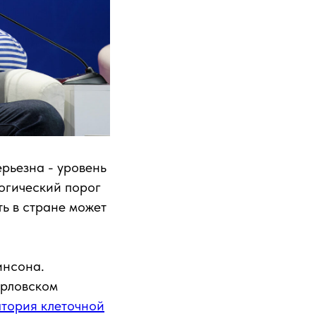
рьезна - уровень
огический порог
ь в стране может
инсона.
Орловском
тория клеточной