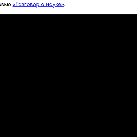
ервью
«Разговор о науке»
.