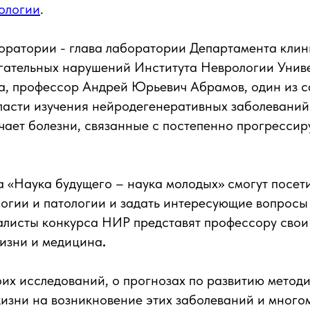
ологии
.
боратории - глава лаборатории Департамента кли
игательных нарушений Института Неврологии Унив
а, профессор Андрей Юрьевич Абрамов, один из с
ласти изучения нейродегенеративных заболеваний
учает болезни, связанные с постепенно прогресси
а «Наука будущего – наука молодых» смогут посе
огии и патологии и задать интересующие вопрос
алисты конкурса НИР представят профессору свои
жизни и медицина
.
оих исследований, о прогнозах по развитию методи
изни на возникновение этих заболеваний и много