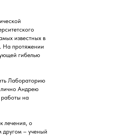
нической
ерситетского
амых известных в
. На протяжении
рующей гибелью
тить Лабораторию
ы лично Андрею
 работы на
к лечения, о
м другом – ученый