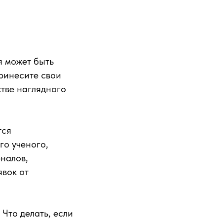
я может быть
ринесите свои
стве наглядного
тся
го ученого,
рналов,
явок от
Что делать, если