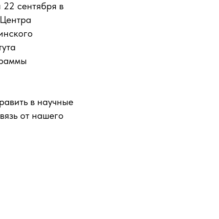
 22 сентября в
 Центра
инского
тута
граммы
править в научные
вязь от нашего