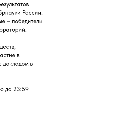
результатов
брнауки России.
ые – победители
бораторий.
ществ,
астие в
с докладом в
ю до 23:59