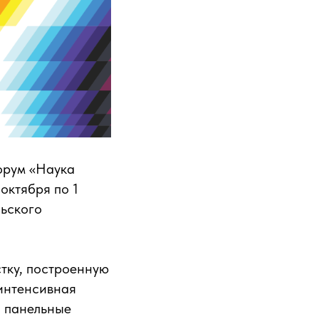
орум «Наука
октября по 1
льского
тку, построенную
интенсивная
, панельные