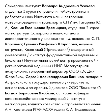
Спикерами выступят
Варвара Андреевна Усачева
,
cтудентка 3 курса направления «Мехатроника и
робототехника» Института машиностроения,
материаловедения и транспорта СГТУ им. Гагарина Ю.
А.;
Ксения Евгеньевна Еремицкая
, студентка 2 курса
магистратуры Самарского национального
исследовательского университета им. академика С. П.
Королева;
Гульназ Раифовна Шарапова
, научный
сотрудник, Казанский (Приволжский) федеральный
университет / Институт фундаментальной медицины и
биологии / Научно-клинический центр прецизионной и
регенеративной медицины / НИЛ Молекулярная
иммунология; генеральный директор ООО «Эс Джи
ФармБио»;
Сергей Александрович Блинков
, аспирант
Астраханского государственного университета,
основатель и генеральный директор ООО "Блинкстар";
Богдан Борисович Якобсон
, аспирант кафедры
сельскохозяйственных мелиораций Института
мелиорации, водного хозяйства и строительства имени
А.Н. Костякова РГАУ-МСХА имени К. А. Тимирязева.