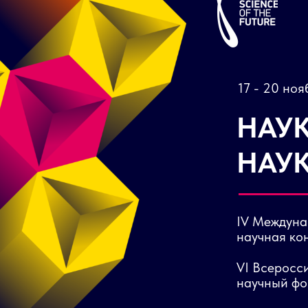
17 - 20 но
НАУК
НАУ
IV Междун
научная ко
VI Всеросс
научный фо